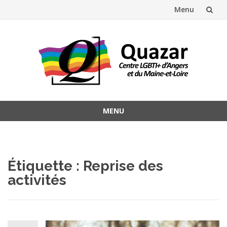
Menu
Aller
au
contenu
MENU
Aller
au
contenu
Étiquette :
Reprise des
activités