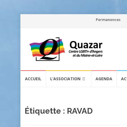
Aller
Permanences
au
contenu
Aller
ACCUEIL
L’ASSOCIATION
AGENDA
AC
au
contenu
Étiquette :
RAVAD