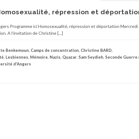
omosexualité, répression et déportatio
gers Programme ici Homosexualité, répression et déportation Mercredi
ion. A l’invitation de Christine […]
tte Benkemoun
,
Camps de concentration
,
Christine BARD
,
té
,
Lesbiennes
,
Mémoire
,
Nazis
,
Quazar
,
Sam Seydieh
,
Seconde Guerre 
ersité d'Angers