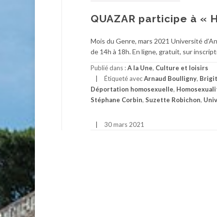
QUAZAR participe à « H
Mois du Genre, mars 2021 Université d’An
de 14h à 18h. En ligne, gratuit, sur inscript
Publié dans :
A la Une
,
Culture et loisirs
Étiqueté avec
Arnaud Boulligny
,
Brigi
Déportation homosexuelle
,
Homosexuali
Stéphane Corbin
,
Suzette Robichon
,
Univ
30 mars 2021