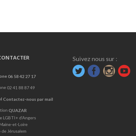
CONTACTER
Suivez nous sur :
06 58 42 27 17
02 41 88 87 49
Contactez-nous par mail
QUAZAR
e LGBTI+ d’Angers
 Maine-et-Loire
e de Jérusalem