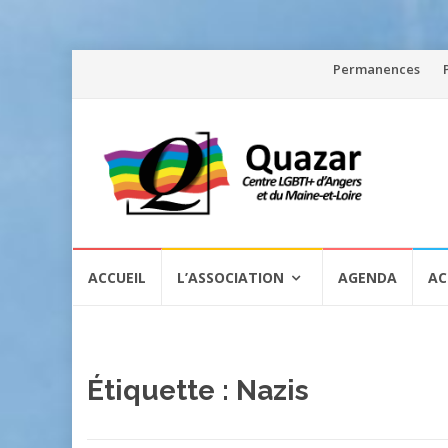
Aller
Permanences
au
contenu
Aller
ACCUEIL
L’ASSOCIATION
AGENDA
AC
au
contenu
Étiquette :
Nazis