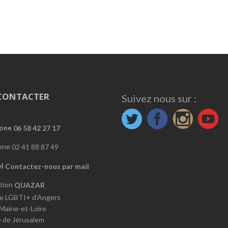
CONTACTER
Suivez nous sur :
06 58 42 27 17
02 41 88 87 49
Contactez-nous par mail
QUAZAR
e LGBTI+ d’Angers
 Maine-et-Loire
e de Jérusalem