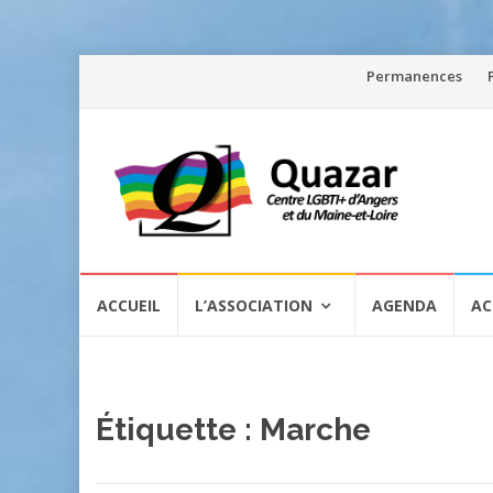
Aller
Permanences
au
contenu
Aller
ACCUEIL
L’ASSOCIATION
AGENDA
AC
au
contenu
Étiquette :
Marche