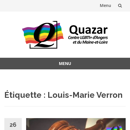
Menu
Aller
au
contenu
MENU
Aller
au
contenu
Étiquette :
Louis-Marie Verron
26