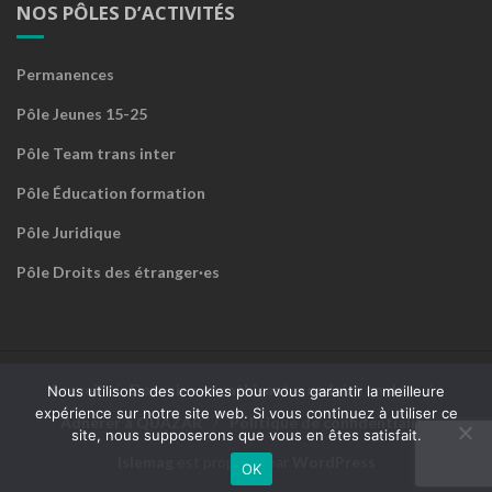
NOS PÔLES D’ACTIVITÉS
Permanences
Pôle Jeunes 15-25
Pôle Team trans inter
Pôle Éducation formation
Pôle Juridique
Pôle Droits des étranger·es
Accueil
Devenir sympathisant·e ou faire un don
Nous utilisons des cookies pour vous garantir la meilleure
expérience sur notre site web. Si vous continuez à utiliser ce
Adhérer à QUAZAR
Politique de confidentialité
site, nous supposerons que vous en êtes satisfait.
Islemag
est propulsé par
WordPress
OK