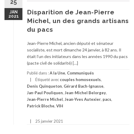
25
Disparition de Jean-Pierre
JAN
2021
Michel, un des grands artisans
du pacs
Jean-Pierre Michel, ancien député et sénateur
socialiste, est mort dimanche 24 janvier, à 82 ans. Il
était l’un des initiateurs dans les années 1990 du pacs
(pacte civil de solidarité) […]
Publié dans :
A la Une
,
Communiqués
Étiqueté avec
couples homosexuels
,
Denis Quinqueton
,
Gérard Bach-Ignasse
,
Jan-Paul Pouliquen
,
Jean-Michel Belorgey
,
Jean-Pierre Michel
,
Jean-Yves Autexier
,
pacs
,
Patrick Bloche
,
VIH
25 janvier 2021