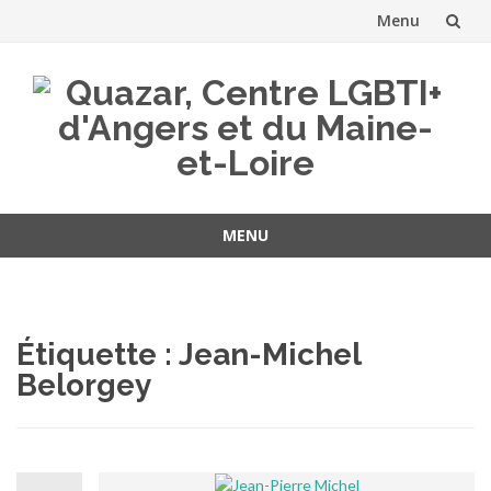
Menu
Aller
au
contenu
MENU
Aller
au
contenu
Étiquette :
Jean-Michel
Belorgey