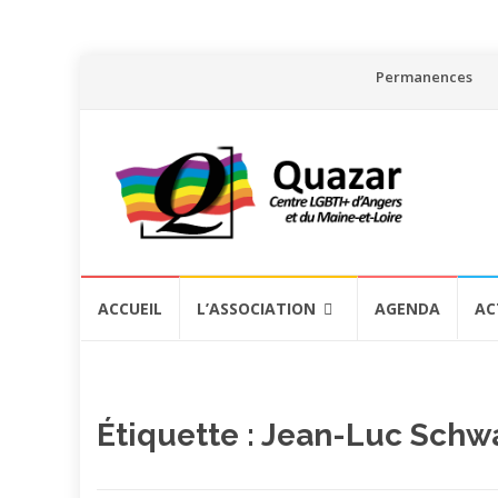
Aller
Permanences
au
contenu
Aller
ACCUEIL
L’ASSOCIATION
AGENDA
AC
au
contenu
Étiquette :
Jean-Luc Schw