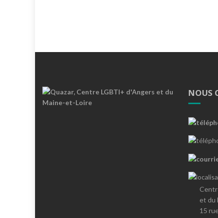
NOUS 
Centr
et du
15 ru