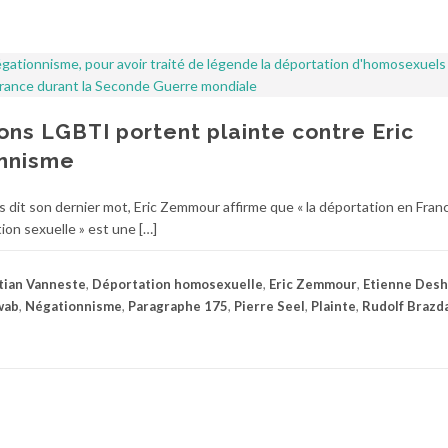
ons LGBTI portent plainte contre Eric
nnisme
s dit son dernier mot, Eric Zemmour affirme que « la déportation en Fran
ion sexuelle » est une […]
tian Vanneste
,
Déportation homosexuelle
,
Eric Zemmour
,
Etienne Desh
wab
,
Négationnisme
,
Paragraphe 175
,
Pierre Seel
,
Plainte
,
Rudolf Brazd