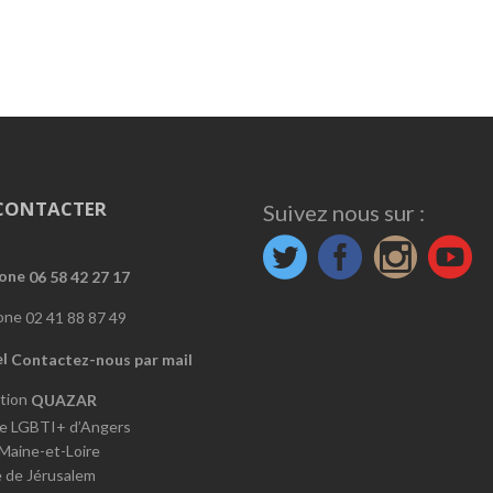
CONTACTER
Suivez nous sur :
06 58 42 27 17
02 41 88 87 49
Contactez-nous par mail
QUAZAR
e LGBTI+ d’Angers
 Maine-et-Loire
e de Jérusalem