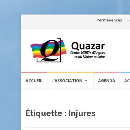
Aller
Permanences
au
contenu
Aller
ACCUEIL
L’ASSOCIATION
AGENDA
AC
au
contenu
Étiquette :
Injures