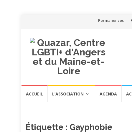
Aller
Permanences
au
contenu
Aller
ACCUEIL
L’ASSOCIATION
AGENDA
AC
au
contenu
Étiquette :
Gayphobie