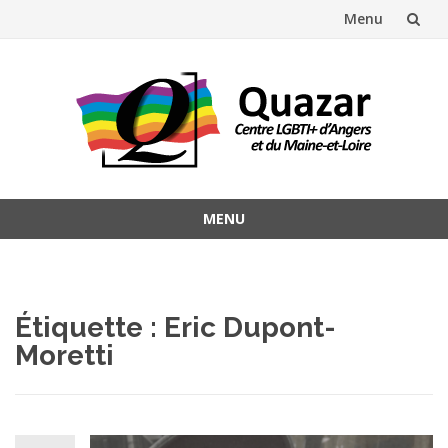
Menu
Aller
au
contenu
MENU
Aller
au
contenu
Étiquette :
Eric Dupont-
Moretti