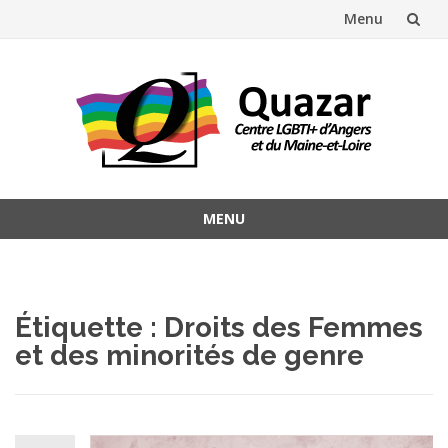
Menu
Aller
au
contenu
MENU
Aller
au
contenu
Étiquette :
Droits des Femmes
et des minorités de genre