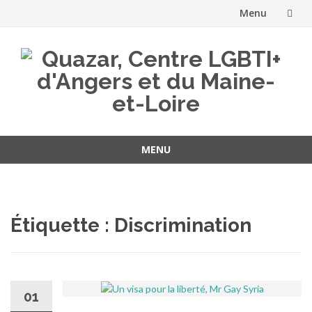
Menu
Aller
au
contenu
MENU
Aller
au
contenu
Étiquette :
Discrimination
01