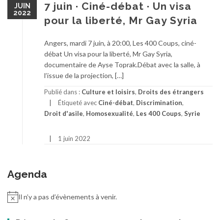
7 juin · Ciné-débat · Un visa
JUIN
2022
pour la liberté, Mr Gay Syria
Angers, mardi 7 juin, à 20:00, Les 400 Coups, ciné-
débat Un visa pour la liberté, Mr Gay Syria,
documentaire de Ayse Toprak.Débat avec la salle, à
l’issue de la projection, […]
Publié dans :
Culture et loisirs
,
Droits des étrangers
Étiqueté avec
Ciné-débat
,
Discrimination
,
Droit d'asile
,
Homosexualité
,
Les 400 Coups
,
Syrie
1 juin 2022
Agenda
Il n’y a pas d’évènements à venir.