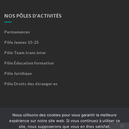
NOS PÔLES D’ACTIVITÉS
Permanences
Pôle Jeunes 15-25
Pôle Team trans inter
Pôle Éducation formation
Pôle Juridique
Pôle Droits des étranger·es
Accueil
Devenir sympathisant·e ou faire un don
Nous utilisons des cookies pour vous garantir la meilleure
expérience sur notre site web. Si vous continuez à utiliser ce
Adhérer à QUAZAR
Politique de confidentialité
site, nous supposerons que vous en êtes satisfait.