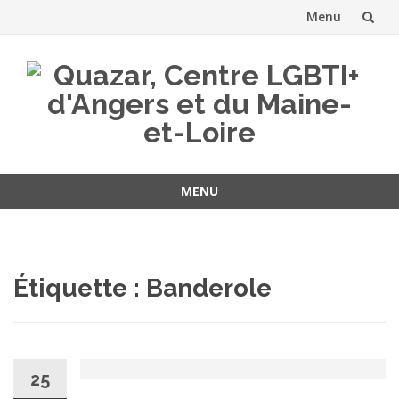
Menu
Aller
au
contenu
MENU
Aller
au
contenu
Étiquette :
Banderole
25