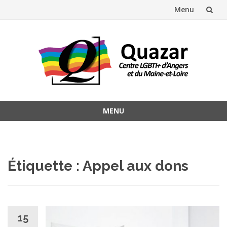
Menu
Aller
au
contenu
MENU
Aller
au
contenu
Étiquette :
Appel aux dons
15