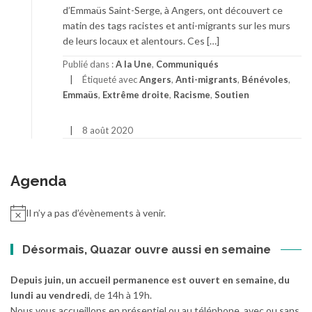
d’Emmaüs Saint-Serge, à Angers, ont découvert ce
matin des tags racistes et anti-migrants sur les murs
de leurs locaux et alentours. Ces […]
Publié dans :
A la Une
,
Communiqués
Étiqueté avec
Angers
,
Anti-migrants
,
Bénévoles
,
Emmaüs
,
Extrême droite
,
Racisme
,
Soutien
8 août 2020
Agenda
Il n’y a pas d’évènements à venir.
Désormais, Quazar ouvre aussi en semaine
Depuis juin, un accueil permanence est ouvert en semaine, du
lundi au vendredi
, de 14h à 19h.
Nous vous accueillons en présentiel ou au téléphone, avec ou sans