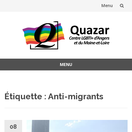
Menu
Aller
au
contenu
MENU
Aller
au
contenu
Étiquette :
Anti-migrants
08