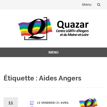
Menu
Aller
au
contenu
MENU
Aller
au
contenu
Étiquette :
Aides Angers
11