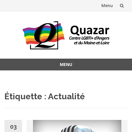
Menu
Aller
au
contenu
MENU
Aller
au
contenu
Étiquette :
Actualité
03