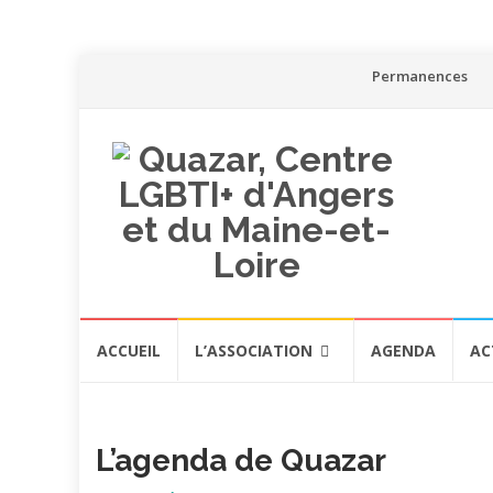
Aller
Permanences
au
contenu
Aller
ACCUEIL
L’ASSOCIATION
AGENDA
AC
au
contenu
L’agenda de Quazar