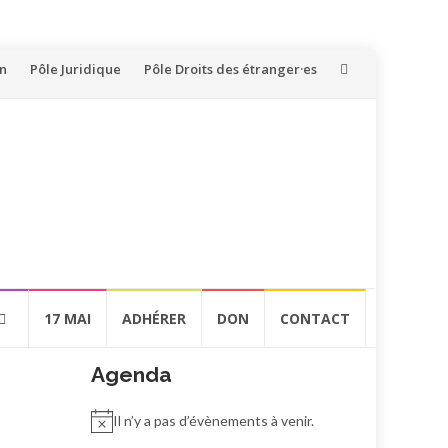
on
Pôle Juridique
Pôle Droits des étranger·es
17 MAI
ADHÉRER
DON
CONTACT
Agenda
Il n’y a pas d’évènements à venir.