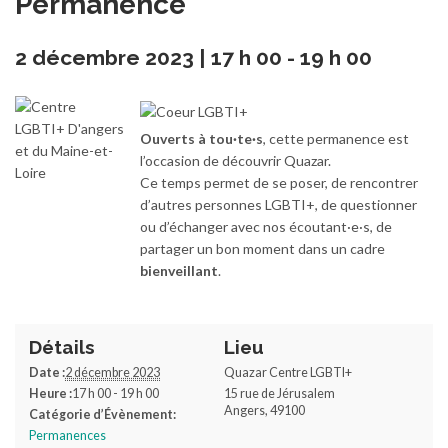
Permanence
2 décembre 2023 | 17 h 00
-
19 h 00
Ouverts à tou·te·s
, cette permanence est
l’occasion de découvrir Quazar.
Ce temps permet de se poser, de rencontrer
d’autres personnes LGBTI+, de questionner
ou d’échanger avec nos écoutant·e·s, de
partager un bon moment dans un cadre
bienveillant
.
Détails
Lieu
Date :
2 décembre 2023
Quazar Centre LGBTI+
Heure :
17 h 00 - 19 h 00
15 rue de Jérusalem
Angers
,
49100
Catégorie d’Évènement:
Permanences