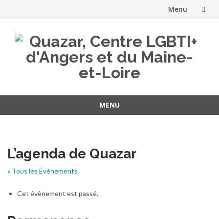
Menu
Aller
au
contenu
MENU
Aller
au
contenu
L’agenda de Quazar
« Tous les Évènements
Cet évènement est passé.