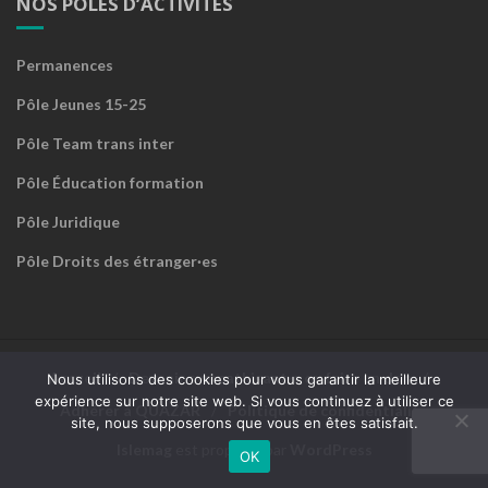
NOS PÔLES D’ACTIVITÉS
Permanences
Pôle Jeunes 15-25
Pôle Team trans inter
Pôle Éducation formation
Pôle Juridique
Pôle Droits des étranger·es
Accueil
Devenir sympathisant·e ou faire un don
Nous utilisons des cookies pour vous garantir la meilleure
expérience sur notre site web. Si vous continuez à utiliser ce
Adhérer à QUAZAR
Politique de confidentialité
site, nous supposerons que vous en êtes satisfait.
Islemag
est propulsé par
WordPress
OK