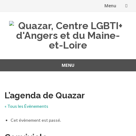
Menu
Aller
au
contenu
MENU
Aller
au
contenu
L’agenda de Quazar
« Tous les Évènements
Cet évènement est passé.