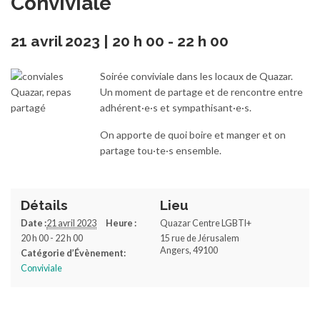
Conviviale
21 avril 2023 | 20 h 00
-
22 h 00
Soirée conviviale dans les locaux de Quazar.
Un moment de partage et de rencontre entre
adhérent·e·s et sympathisant·e·s.
On apporte de quoi boire et manger et on
partage tou·te·s ensemble.
Détails
Lieu
Date :
21 avril 2023
Heure :
Quazar Centre LGBTI+
20 h 00 - 22 h 00
15 rue de Jérusalem
Angers
,
49100
Catégorie d’Évènement:
Conviviale