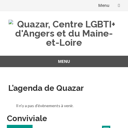
Menu
Aller
au
contenu
MENU
Aller
au
contenu
L’agenda de Quazar
Il n’y a pas d’évènements à venir.
Conviviale
Navigati