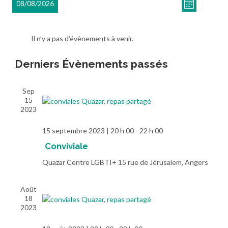
Navigati
08/08/2026
de
Mois
par
vues
Sélectionnez
consulta
Évèneme
une
Il n’y a pas d’évènements à venir.
date.
Derniers Évènements passés
Sep
15
2023
15 septembre 2023 | 20 h 00
-
22 h 00
Conviviale
Quazar Centre LGBTI+
15 rue de Jérusalem, Angers
Août
18
2023