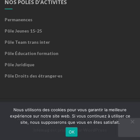
NOS PÔLES D’ACTIVITÉS
Permanences
Pôle Jeunes 15-25
Pôle Team trans inter
Pôle Éducation formation
Pôle Juridique
Pôle Droits des étranger·es
Accueil
Devenir sympathisant·e ou faire un don
Nous utilisons des cookies pour vous garantir la meilleure
expérience sur notre site web. Si vous continuez à utiliser ce
Adhérer à QUAZAR
Politique de confidentialité
site, nous supposerons que vous en êtes satisfait.
Islemag
est propulsé par
WordPress
OK