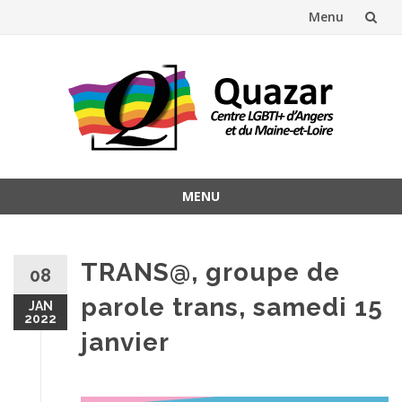
Menu
Aller
au
contenu
MENU
Aller
au
contenu
TRANS@, groupe de
08
parole trans, samedi 15
JAN
2022
janvier