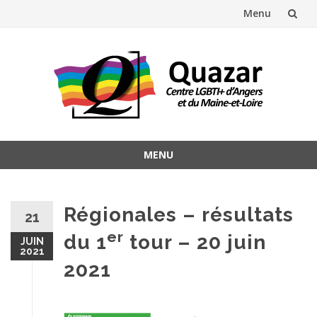
Menu
Aller
au
contenu
MENU
Aller
au
contenu
Régionales – résultats
21
er
du 1
tour – 20 juin
JUIN
2021
2021