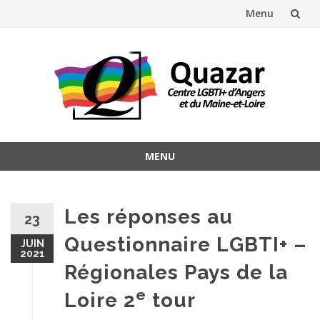
Menu
Aller
au
contenu
MENU
Aller
au
contenu
Les réponses au
23
Questionnaire LGBTI+ –
JUIN
2021
Régionales Pays de la
e
Loire 2
tour