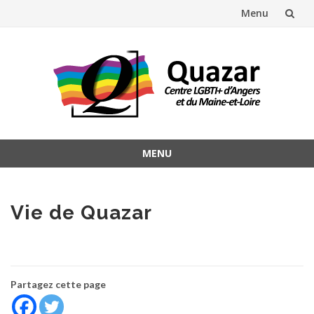
Menu
Aller
au
contenu
MENU
Aller
au
contenu
Vie de Quazar
Partagez cette page