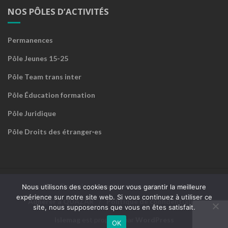
NOS PÔLES D’ACTIVITÉS
Permanences
Pôle Jeunes 15-25
Pôle Team trans inter
Pôle Éducation formation
Pôle Juridique
Pôle Droits des étranger·es
Accueil
Devenir sympathisant·e ou faire un don
Nous utilisons des cookies pour vous garantir la meilleure
expérience sur notre site web. Si vous continuez à utiliser ce
Adhérer à QUAZAR
Politique de confidentialité
site, nous supposerons que vous en êtes satisfait.
Islemag
est propulsé par
WordPress
OK