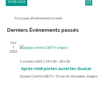
Navigati
09/08/2026
de
Mois
par
vues
Sélectionnez
consulta
Évèneme
une
Il n’y a pas d’évènements à venir.
date.
Derniers Évènements passés
Oct
1
2022
1 octobre 2022 | 14 h 00
-
18 h 00
Après-midi portes ouvertes Quazar
Quazar Centre LGBTI+
15 rue de Jérusalem, Angers