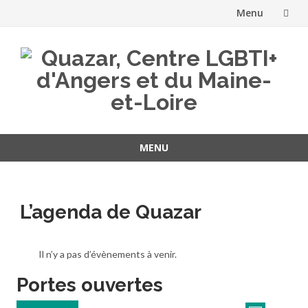
Menu
Aller
au
contenu
MENU
Aller
au
contenu
L’agenda de Quazar
Il n’y a pas d’évènements à venir.
Portes ouvertes
Navigati