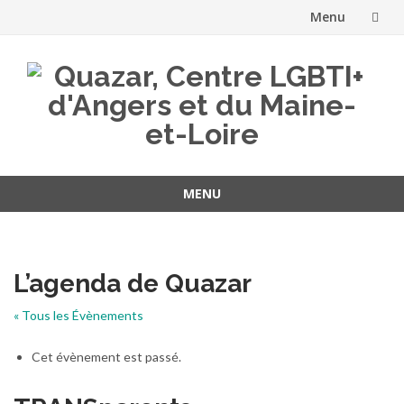
Menu
Aller
au
contenu
MENU
Aller
au
contenu
L’agenda de Quazar
« Tous les Évènements
Cet évènement est passé.