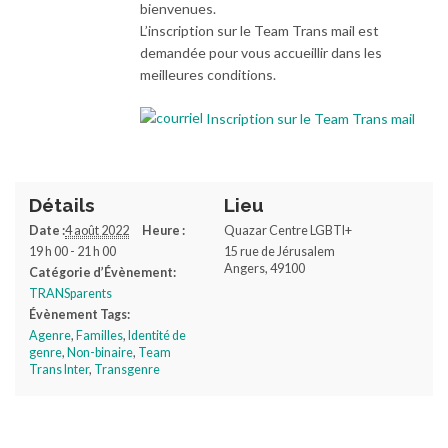
bienvenues.
L’inscription sur le Team Trans mail est
demandée pour vous accueillir dans les
meilleures conditions.
Inscription sur le Team Trans mail
Détails
Lieu
Date :
4 août 2022
Heure :
Quazar Centre LGBTI+
19 h 00 - 21 h 00
15 rue de Jérusalem
Angers
,
49100
Catégorie d’Évènement:
TRANSparents
Évènement Tags:
Agenre
,
Familles
,
Identité de
genre
,
Non-binaire
,
Team
Trans Inter
,
Transgenre