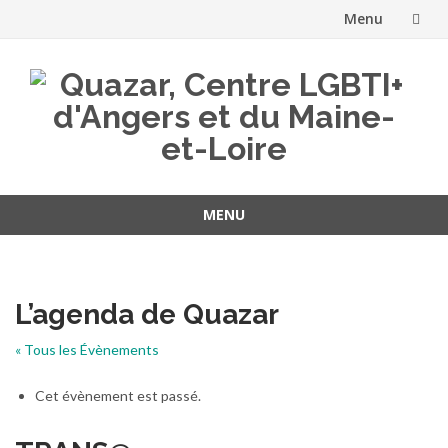
Menu
Aller
au
contenu
MENU
Aller
au
contenu
L’agenda de Quazar
« Tous les Évènements
Cet évènement est passé.