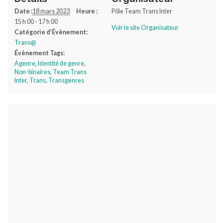
Date :
18 mars 2023
Heure :
Pôle Team Trans Inter
15 h 00 - 17 h 00
Voir le site Organisateur
Catégorie d’Évènement:
Trans@
Évènement Tags:
Agenre
,
Identité de genre
,
Non-binaires
,
Team Trans
Inter
,
Trans
,
Transgenres