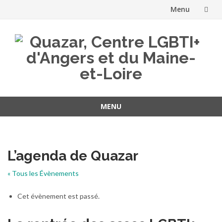
Menu
Aller
au
contenu
MENU
Aller
au
contenu
L’agenda de Quazar
« Tous les Évènements
Cet évènement est passé.