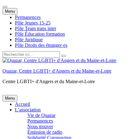
Aller
Menu
au
Permanences
contenu
Pôle Jeunes 15-25
Pôle Team trans inter
Pôle Éducation formation
Pôle Juridique
Pôle Droits des étranger·es
Recherche
pour
:
Quazar, Centre LGBTI+ d'Angers et du Maine-et-Loire
Centre LGBTI+ d'Angers et du Maine-et-Loire
Aller
Menu
au
Accueil
contenu
L’association
Vie de Quazar
Permanences
Nous trouver
Émission de radio
Solidarité Coronavirus