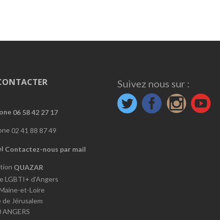
CONTACTER
Suivez nous sur :
06 58 42 27 17
02 41 88 87 49
Contactez-nous par mail
QUAZAR
e LGBTI+ d’Angers
 Maine-et-Loire
e de Jérusalem
0 ANGERS