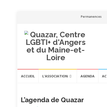
Aller
Permanences
au
contenu
Aller
ACCUEIL
L’ASSOCIATION
AGENDA
AC
au
contenu
L’agenda de Quazar