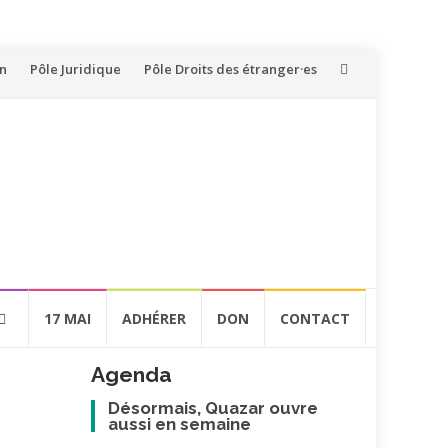
on
Pôle Juridique
Pôle Droits des étranger·es
17 MAI
ADHÉRER
DON
CONTACT
Agenda
Désormais, Quazar ouvre
aussi en semaine