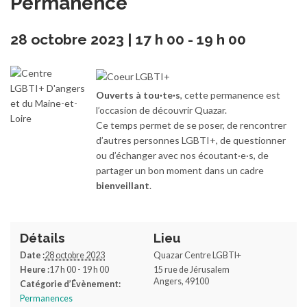
Permanence
28 octobre 2023 | 17 h 00
-
19 h 00
Ouverts à tou·te·s
, cette permanence est
l’occasion de découvrir Quazar.
Ce temps permet de se poser, de rencontrer
d’autres personnes LGBTI+, de questionner
ou d’échanger avec nos écoutant·e·s, de
partager un bon moment dans un cadre
bienveillant
.
Détails
Lieu
Date :
28 octobre 2023
Quazar Centre LGBTI+
Heure :
17 h 00 - 19 h 00
15 rue de Jérusalem
Angers
,
49100
Catégorie d’Évènement:
Permanences