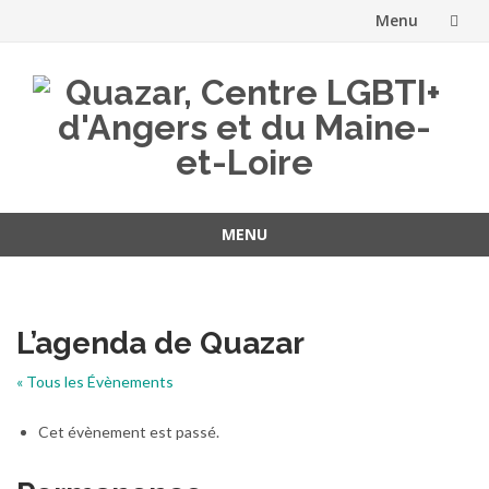
Menu
Aller
au
contenu
MENU
Aller
au
contenu
L’agenda de Quazar
« Tous les Évènements
Cet évènement est passé.