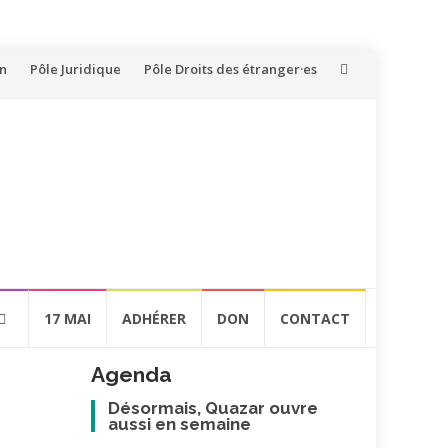
on
Pôle Juridique
Pôle Droits des étranger·es
17 MAI
ADHÉRER
DON
CONTACT
Agenda
Désormais, Quazar ouvre
aussi en semaine