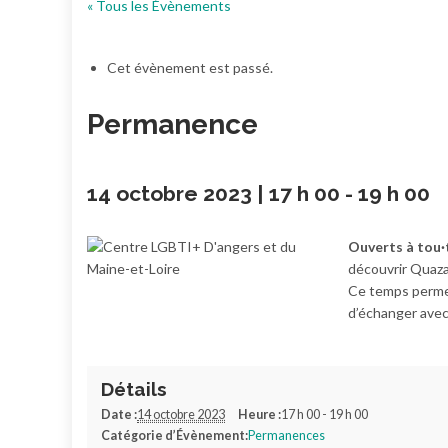
« Tous les Évènements
Cet évènement est passé.
Permanence
14 octobre 2023 | 17 h 00
-
19 h 00
Ouverts à tou·
découvrir Quaza
Ce temps permet
d’échanger avec
Détails
Date :
14 octobre 2023
Heure :
17 h 00 - 19 h 00
Catégorie d’Évènement:
Permanences