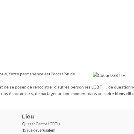
te·s
, cette permanence est l’occasion de
r.
 de se poser, de rencontrer d’autres personnes LGBTI+, de questionn
 nos écoutant·e·s, de partager un bon moment dans un cadre
bienveill
Lieu
Quazar Centre LGBTI+
15 rue de Jérusalem