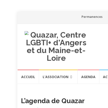
Aller
Permanences
au
contenu
Aller
ACCUEIL
L’ASSOCIATION
AGENDA
AC
au
contenu
L’agenda de Quazar