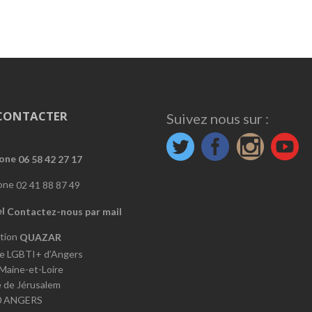
CONTACTER
Suivez nous sur :
06 58 42 27 17
02 41 88 87 49
Contactez-nous par mail
QUAZAR
e LGBTI+ d’Angers
 Maine-et-Loire
e de Jérusalem
0 ANGERS