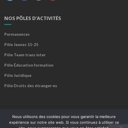
NOS PÔLES D’ACTIVITÉS
Permanences
Pôle Jeunes 15-25
Pôle Team trans inter
Pôle Éducation formation
Pôle Juridique
Pôle Droits des étranger·es
Accueil
Devenir sympathisant·e ou faire un don
Nous utilisons des cookies pour vous garantir la meilleure
expérience sur notre site web. Si vous continuez à utiliser ce
Adhérer à QUAZAR
Politique de confidentialité