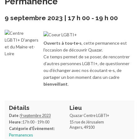
Permanence
9 septembre 2023 | 17 h 00
-
19 h 00
Ouverts à tou·te·s
, cette permanence est
l’occasion de découvrir Quazar.
Ce temps permet de se poser, de rencontrer
d’autres personnes LGBTI+, de questionner
ou d’échanger avec nos écoutant·e·s, de
partager un bon moment dans un cadre
bienveillant
.
Détails
Lieu
Date :
9 septembre 2023
Quazar Centre LGBTI+
Heure :
17 h 00 - 19 h 00
15 rue de Jérusalem
Angers
,
49100
Catégorie d’Évènement:
Permanences