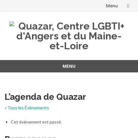
Menu
Aller
au
contenu
MENU
Aller
au
contenu
L’agenda de Quazar
« Tous les Évènements
Cet évènement est passé.