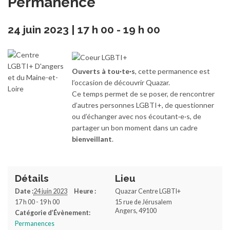
Permanence
24 juin 2023 | 17 h 00
-
19 h 00
Ouverts à tou·te·s
, cette permanence est
l’occasion de découvrir Quazar.
Ce temps permet de se poser, de rencontrer
d’autres personnes LGBTI+, de questionner
ou d’échanger avec nos écoutant·e·s, de
partager un bon moment dans un cadre
bienveillant
.
Détails
Lieu
Date :
24 juin 2023
Heure :
Quazar Centre LGBTI+
17 h 00 - 19 h 00
15 rue de Jérusalem
Angers
,
49100
Catégorie d’Évènement:
Permanences