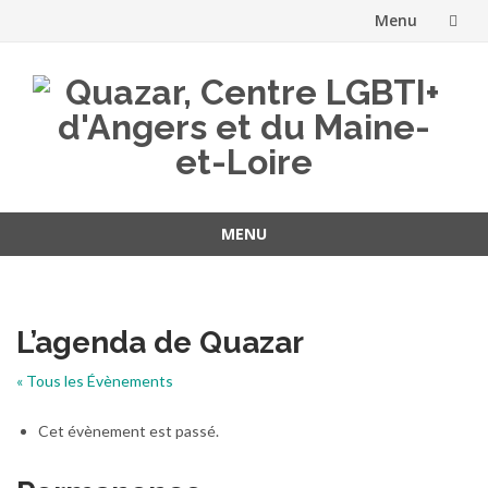
Menu
Aller
au
contenu
MENU
Aller
au
contenu
L’agenda de Quazar
« Tous les Évènements
Cet évènement est passé.