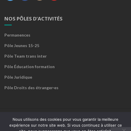
NOS PÔLES D’ACTIVITÉS
Permanences
Pôle Jeunes 15-25
Pôle Team trans inter
Pôle Éducation formation
Pôle Juridique
Pôle Droits des étranger·es
Accueil
Devenir sympathisant·e ou faire un don
Nous utilisons des cookies pour vous garantir la meilleure
expérience sur notre site web. Si vous continuez à utiliser ce
Adhérer à QUAZAR
Politique de confidentialité