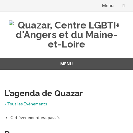
Menu
Aller
au
contenu
MENU
Aller
au
contenu
L’agenda de Quazar
« Tous les Évènements
Cet évènement est passé.