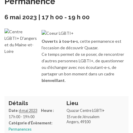
Permanence
6 mai 2023 | 17 h 00
-
19 h 00
Ouverts à tou·te·s
, cette permanence est
l’occasion de découvrir Quazar.
Ce temps permet de se poser, de rencontrer
d’autres personnes LGBTI+, de questionner
ou d’échanger avec nos écoutant·e·s, de
partager un bon moment dans un cadre
bienveillant
.
Détails
Lieu
Date :
6 mai 2023
Heure :
Quazar Centre LGBTI+
17 h 00 - 19 h 00
15 rue de Jérusalem
Angers
,
49100
Catégorie d’Évènement:
Permanences