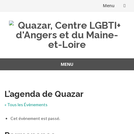
Menu
Aller
au
contenu
MENU
Aller
au
contenu
L’agenda de Quazar
« Tous les Évènements
Cet évènement est passé.