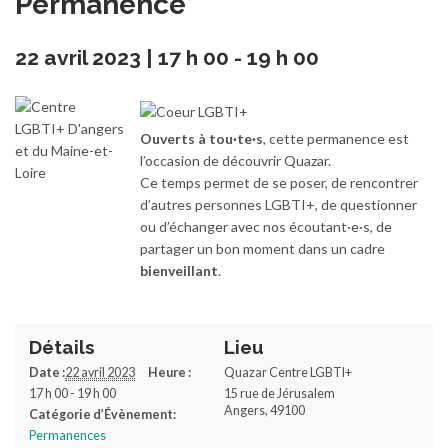
Permanence
22 avril 2023 | 17 h 00
-
19 h 00
Ouverts à tou·te·s
, cette permanence est
l’occasion de découvrir Quazar.
Ce temps permet de se poser, de rencontrer
d’autres personnes LGBTI+, de questionner
ou d’échanger avec nos écoutant·e·s, de
partager un bon moment dans un cadre
bienveillant
.
Détails
Lieu
Date :
22 avril 2023
Heure :
Quazar Centre LGBTI+
17 h 00 - 19 h 00
15 rue de Jérusalem
Angers
,
49100
Catégorie d’Évènement:
Permanences