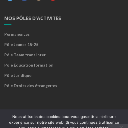
NOS PÔLES D’ACTIVITÉS
Permanences
Pôle Jeunes 15-25
Pôle Team trans inter
Pôle Éducation formation
Pôle Juridique
Pôle Droits des étranger·es
Accueil
Devenir sympathisant·e ou faire un don
Nous utilisons des cookies pour vous garantir la meilleure
expérience sur notre site web. Si vous continuez à utiliser ce
Adhérer à QUAZAR
Politique de confidentialité