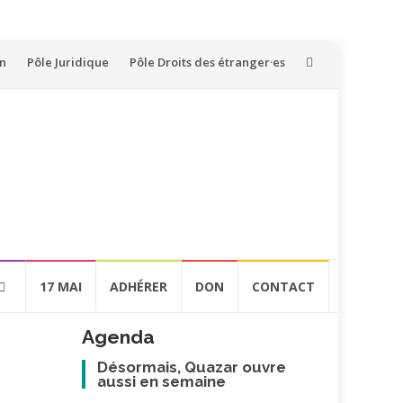
on
Pôle Juridique
Pôle Droits des étranger·es
17 MAI
ADHÉRER
DON
CONTACT
Agenda
Désormais, Quazar ouvre
aussi en semaine