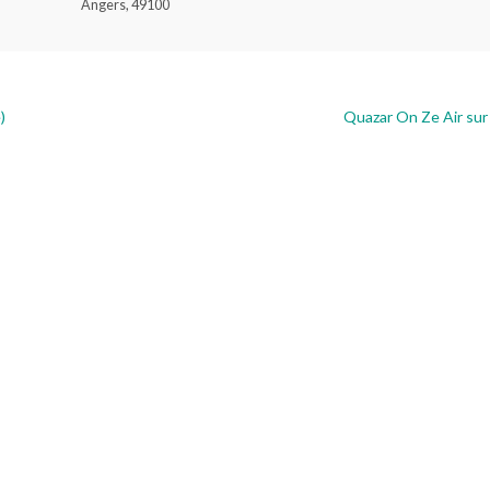
Angers
,
49100
)
Quazar On Ze Air sur