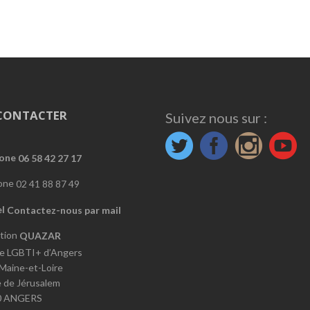
CONTACTER
Suivez nous sur :
06 58 42 27 17
02 41 88 87 49
Contactez-nous par mail
QUAZAR
e LGBTI+ d’Angers
 Maine-et-Loire
e de Jérusalem
0 ANGERS