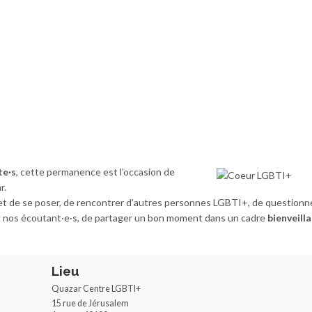
te·s
, cette permanence est l’occasion de
r.
 de se poser, de rencontrer d’autres personnes LGBTI+, de questionn
 nos écoutant·e·s, de partager un bon moment dans un cadre
bienveill
Lieu
Quazar Centre LGBTI+
15 rue de Jérusalem