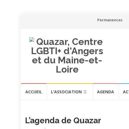
Aller
Permanences
au
contenu
Aller
ACCUEIL
L’ASSOCIATION
AGENDA
AC
au
contenu
L’agenda de Quazar