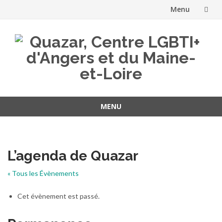
Menu
Aller
au
contenu
MENU
Aller
au
contenu
L’agenda de Quazar
« Tous les Évènements
Cet évènement est passé.