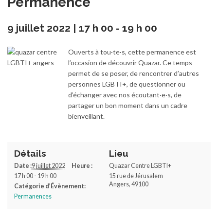
Permanence
9 juillet 2022 | 17 h 00
-
19 h 00
Ouverts à tou·te·s, cette permanence est
l’occasion de découvrir Quazar. Ce temps
permet de se poser, de rencontrer d’autres
personnes LGBTI+, de questionner ou
d’échanger avec nos écoutant·e·s, de
partager un bon moment dans un cadre
bienveillant.
Détails
Lieu
Date :
9 juillet 2022
Heure :
Quazar Centre LGBTI+
17 h 00 - 19 h 00
15 rue de Jérusalem
Angers
,
49100
Catégorie d’Évènement:
Permanences