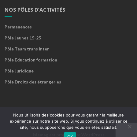
NOS PÔLES D’ACTIVITÉS
Permanences
Pôle Jeunes 15-25
Pôle Team trans inter
Pôle Éducation formation
Pôle Juridique
Pôle Droits des étranger·es
Accueil
Devenir sympathisant·e ou faire un don
Nous utilisons des cookies pour vous garantir la meilleure
expérience sur notre site web. Si vous continuez à utiliser ce
Adhérer à QUAZAR
Politique de confidentialité
site, nous supposerons que vous en êtes satisfait.
Islemag
est propulsé par
WordPress
OK