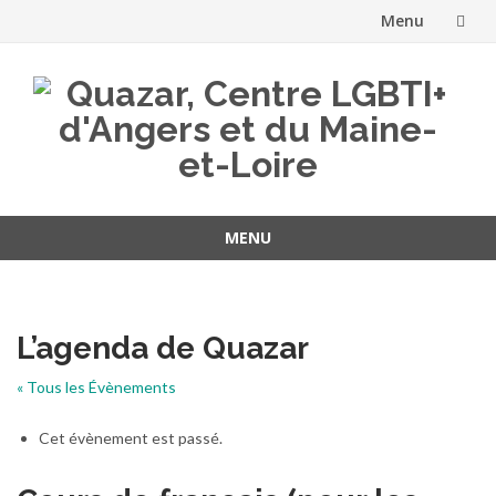
Menu
Aller
au
contenu
MENU
Aller
au
contenu
L’agenda de Quazar
« Tous les Évènements
Cet évènement est passé.