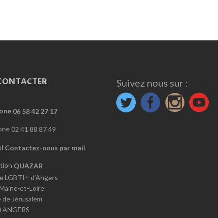
CONTACTER
Suivez nous sur :
06 58 42 27 17
02 41 88 87 49
Contactez-nous par mail
QUAZAR
e LGBTI+ d’Angers
 Maine-et-Loire
e de Jérusalem
0 ANGERS