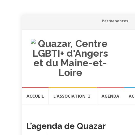
Aller
Permanences
au
contenu
Aller
ACCUEIL
L’ASSOCIATION
AGENDA
AC
au
contenu
L’agenda de Quazar