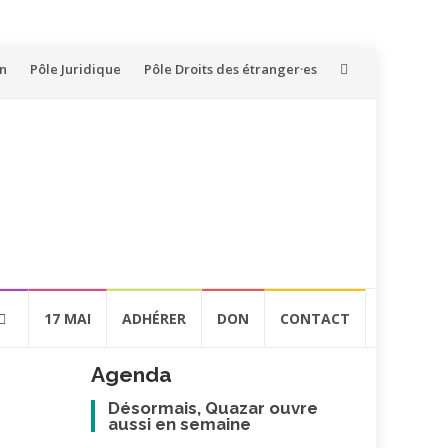
on
Pôle Juridique
Pôle Droits des étranger·es
17 MAI
ADHÉRER
DON
CONTACT
Agenda
Désormais, Quazar ouvre
aussi en semaine