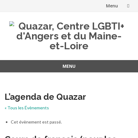
Menu
Aller
au
contenu
MENU
Aller
au
contenu
L’agenda de Quazar
« Tous les Évènements
Cet évènement est passé.