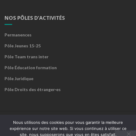
NOS PÔLES D’ACTIVITÉS
Permanences
Pôle Jeunes 15-25
Pôle Team trans inter
Pôle Éducation formation
Pôle Juridique
Pôle Droits des étranger·es
Accueil
Devenir sympathisant·e ou faire un don
Nous utilisons des cookies pour vous garantir la meilleure
expérience sur notre site web. Si vous continuez à utiliser ce
Adhérer à QUAZAR
Politique de confidentialité
site, nous supposerons que vous en êtes satisfait.