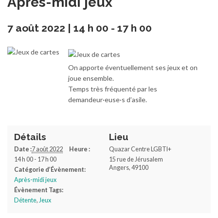
Après-midi jeux
7 août 2022 | 14 h 00
-
17 h 00
On apporte éventuellement ses jeux et on
joue ensemble.
Temps très fréquenté par les
demandeur·euse·s d’asile.
Détails
Lieu
Date :
7 août 2022
Heure :
Quazar Centre LGBTI+
14 h 00 - 17 h 00
15 rue de Jérusalem
Angers
,
49100
Catégorie d’Évènement:
Après-midi jeux
Évènement Tags:
Détente
,
Jeux