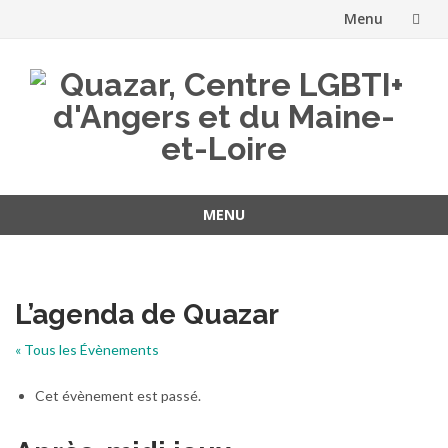
Menu
Aller
au
contenu
MENU
Aller
au
contenu
L’agenda de Quazar
« Tous les Évènements
Cet évènement est passé.