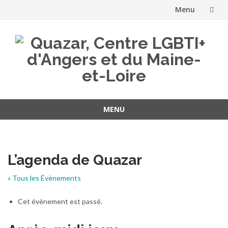
Menu
Aller
au
contenu
MENU
Aller
au
contenu
L’agenda de Quazar
« Tous les Évènements
Cet évènement est passé.