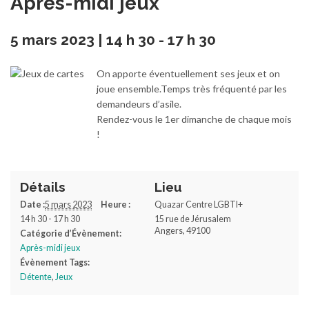
Après-midi jeux
5 mars 2023 | 14 h 30
-
17 h 30
On apporte éventuellement ses jeux et on
joue ensemble.Temps très fréquenté par les
demandeurs d’asile.
Rendez-vous le 1er dimanche de chaque mois
!
Détails
Lieu
Date :
5 mars 2023
Heure :
Quazar Centre LGBTI+
14 h 30 - 17 h 30
15 rue de Jérusalem
Angers
,
49100
Catégorie d’Évènement:
Après-midi jeux
Évènement Tags:
Détente
,
Jeux