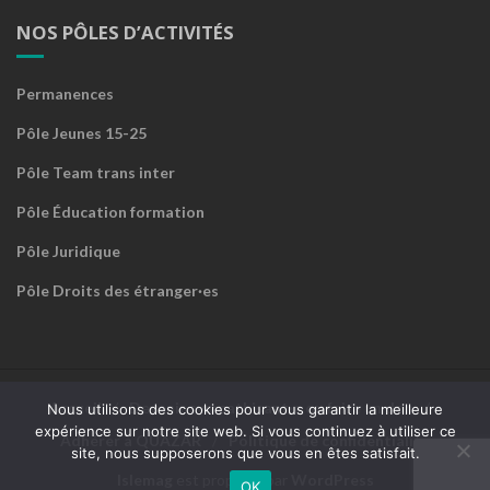
NOS PÔLES D’ACTIVITÉS
Permanences
Pôle Jeunes 15-25
Pôle Team trans inter
Pôle Éducation formation
Pôle Juridique
Pôle Droits des étranger·es
Accueil
Devenir sympathisant·e ou faire un don
Nous utilisons des cookies pour vous garantir la meilleure
expérience sur notre site web. Si vous continuez à utiliser ce
Adhérer à QUAZAR
Politique de confidentialité
site, nous supposerons que vous en êtes satisfait.
Islemag
est propulsé par
WordPress
OK