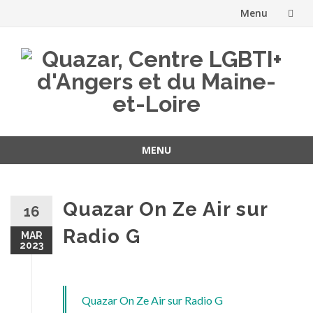
Menu
Aller
au
contenu
MENU
Aller
au
contenu
Quazar On Ze Air sur
16
Radio G
MAR
2023
Quazar On Ze Air sur Radio G