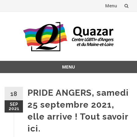
Menu
Aller
au
contenu
MENU
Aller
au
contenu
PRIDE ANGERS, samedi
18
25 septembre 2021,
SEP
2021
elle arrive ! Tout savoir
ici.