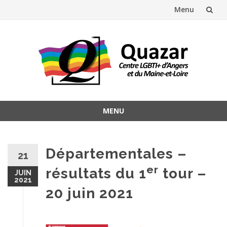
Menu
Aller
au
contenu
MENU
Aller
au
contenu
Départementales –
21
er
résultats du 1
tour –
JUIN
2021
20 juin 2021