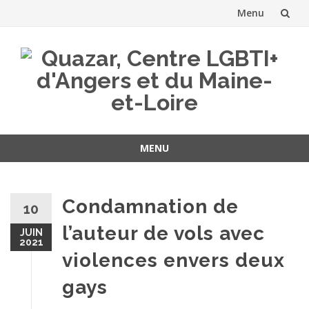
Menu
Aller
au
contenu
MENU
Aller
au
contenu
Condamnation de
10
l’auteur de vols avec
JUIN
2021
violences envers deux
gays