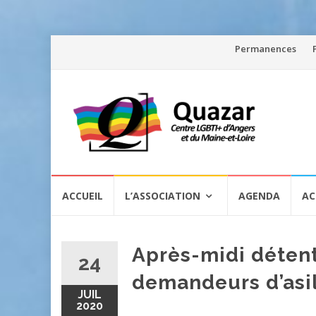
Aller
Permanences
au
contenu
Aller
ACCUEIL
L’ASSOCIATION
AGENDA
AC
au
contenu
Après-midi déten
24
demandeurs d’asi
JUIL
2020