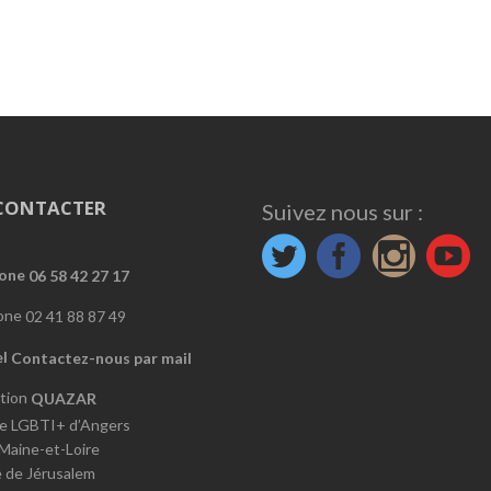
CONTACTER
Suivez nous sur :
06 58 42 27 17
02 41 88 87 49
Contactez-nous par mail
QUAZAR
e LGBTI+ d’Angers
 Maine-et-Loire
e de Jérusalem