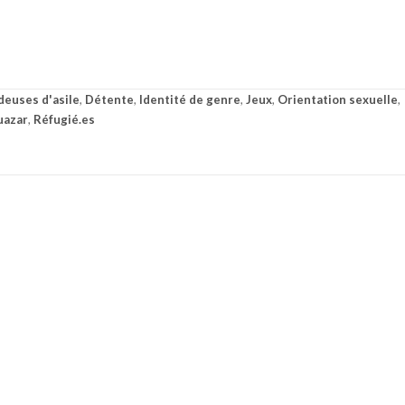
euses d'asile
,
Détente
,
Identité de genre
,
Jeux
,
Orientation sexuelle
,
uazar
,
Réfugié.es