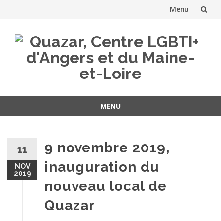
Menu
Aller
au
contenu
MENU
Aller
au
contenu
9 novembre 2019,
11
inauguration du
NOV
2019
nouveau local de
Quazar